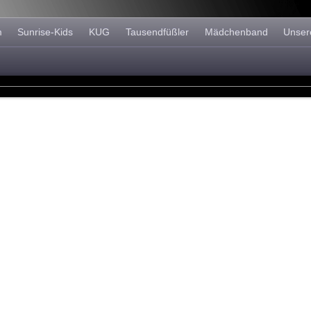
m
Sunrise-Kids
KUG
Tausendfüßler
Mädchenband
Unser